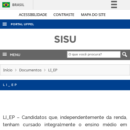
BRASIL
Simplifique!
ACESSIBILIDADE
CONTRASTE
MAPA DO SITE
Comunica BR
PORTAL UFPEL
Participe
ACESSO À INFORMAÇÃO
SISU
Acesso à informação
AUDITORIA
Legislação
COBALTO
MENU
Canais
CONCURSOS
Início
Documentos
LI_EP
EDITAIS
INTERNACIONAL
LI_EP
OUVIDORIA
PORTARIAS
TELEFONES
LI_EP – Candidatos que, independentemente da renda,
tenham cursado integralmente o ensino médio em