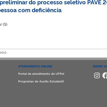
 preliminar do processo seletivo PAV
pessoa com deficiência
r (5)
o(s).
ATENDIMENTO ONLINE
REDES S
Instagra
Fac
Portal de atendimento da UFPel
Programas de Auxílio Estudantil