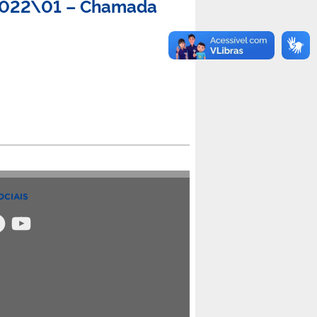
E 2022\01 – Chamada
OCIAIS
m
ebook
YouTube