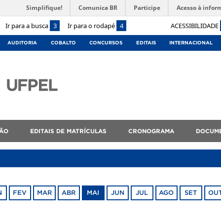
Simplifique!
Comunica BR
Participe
Acesso à infor
Ir para a busca
3
Ir para o rodapé
4
ACESSIBILIDADE
AUDITORIA
COBALTO
CONCURSOS
EDITAIS
INTERNACIONAL
ÇÃO
EDITAIS DE MATRÍCULAS
CRONOGRAMA
DOCUM
N
FEV
MAR
ABR
MAI
JUN
JUL
AGO
SET
OU