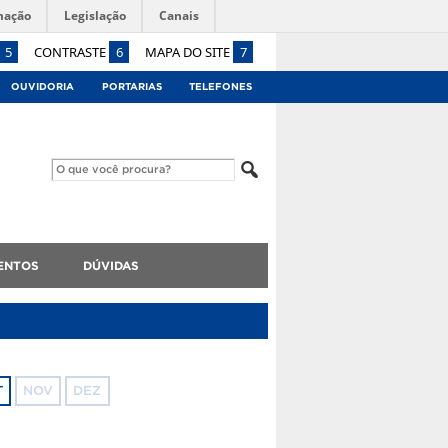
mação
Legislação
Canais
5
CONTRASTE
6
MAPA DO SITE
7
OUVIDORIA
PORTARIAS
TELEFONES
ENTOS
DÚVIDAS
T
NOV
DEZ