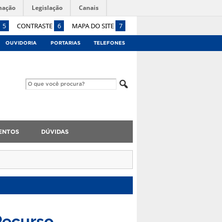
mação
Legislação
Canais
5
CONTRASTE
6
MAPA DO SITE
7
OUVIDORIA
PORTARIAS
TELEFONES
ENTOS
DÚVIDAS
Recurso