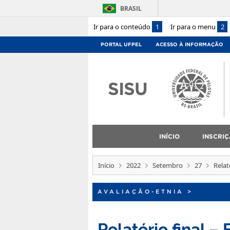
BRASIL
Ir para o conteúdo
1
Ir para o menu
2
PORTAL UFPEL
ACESSO À INFORMAÇÃO
SISU
INÍCIO
INSCRI
Início
2022
Setembro
27
Relat
AVALIAÇÃO-ETNIA
>
Relatório final 