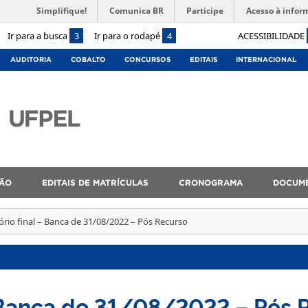
Simplifique!
Comunica BR
Participe
Acesso à infor
Ir para a busca
3
Ir para o rodapé
4
ACESSIBILIDADE
AUDITORIA
COBALTO
CONCURSOS
EDITAIS
INTERNACIONAL
ÇÃO
EDITAIS DE MATRÍCULAS
CRONOGRAMA
DOCUM
ório final – Banca de 31/08/2022 – Pós Recurso
– Banca de 31/08/2022 – Pós 