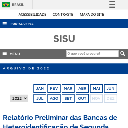
BRASIL
Simplifique!
ACESSIBILIDADE
CONTRASTE
MAPA DO SITE
Comunica BR
PORTAL UFPEL
Participe
ACESSO À INFORMAÇÃO
SISU
Acesso à informação
AUDITORIA
Legislação
COBALTO
MENU
Canais
CONCURSOS
ARQUIVO DE 2022
EDITAIS
INTERNACIONAL
JAN
FEV
MAR
ABR
MAI
JUN
OUVIDORIA
JUL
AGO
SET
OUT
NOV
DEZ
PORTARIAS
TELEFONES
Relatório Preliminar das Bancas de
Heteroidentificação de Segunda