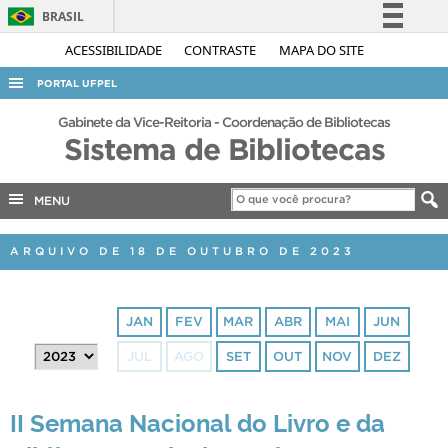
BRASIL
Simplifique!
ACESSIBILIDADE
CONTRASTE
MAPA DO SITE
Comunica BR
PORTAL UFPEL
Participe
ACESSO À INFORMAÇÃO
Gabinete da Vice-Reitoria - Coordenação de Bibliotecas
Acesso à informação
Sistema de Bibliotecas
AUDITORIA
Legislação
COBALTO
Canais
MENU
CONCURSOS
ARQUIVO DE 18 DE OUTUBRO DE 2023
EDITAIS
INTERNACIONAL
JAN
FEV
MAR
ABR
MAI
JUN
OUVIDORIA
JUL
AGO
SET
OUT
NOV
DEZ
PORTARIAS
TELEFONES
II Semana Nacional do Livro e da