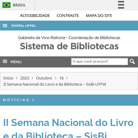
BRASIL
Simplifique!
ACESSIBILIDADE
CONTRASTE
MAPA DO SITE
Comunica BR
PORTAL UFPEL
Participe
ACESSO À INFORMAÇÃO
Gabinete da Vice-Reitoria - Coordenação de Bibliotecas
Acesso à informação
Sistema de Bibliotecas
AUDITORIA
Legislação
COBALTO
Canais
MENU
CONCURSOS
Início
2023
Outubro
18
EDITAIS
II Semana Nacional do Livro e da Biblioteca – SisBi UFPel
INTERNACIONAL
OUVIDORIA
NOTÍCIAS
>
PORTARIAS
II Semana Nacional do Livro
TELEFONES
e da Biblioteca – SisBi