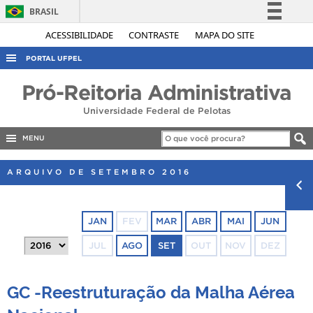
BRASIL
Simplifique!
ACESSIBILIDADE
CONTRASTE
MAPA DO SITE
Comunica BR
PORTAL UFPEL
Participe
ACESSO À INFORMAÇÃO
Pró-Reitoria Administrativa
Acesso à informação
AUDITORIA
Universidade Federal de Pelotas
Legislação
COBALTO
Canais
MENU
CONCURSOS
ARQUIVO DE SETEMBRO 2016
EDITAIS
INTERNACIONAL
JAN
FEV
MAR
ABR
MAI
JUN
OUVIDORIA
JUL
AGO
SET
OUT
NOV
DEZ
PORTARIAS
TELEFONES
GC -Reestruturação da Malha Aérea