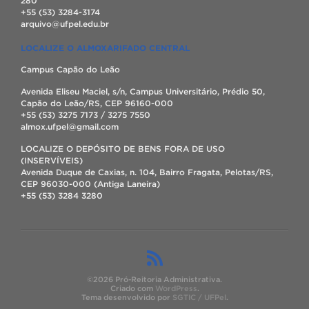
280
+55 (53) 3284-3174
arquivo@ufpel.edu.br
LOCALIZE O ALMOXARIFADO CENTRAL
Campus Capão do Leão
Avenida Eliseu Maciel, s/n, Campus Universitário, Prédio 50,
Capão do Leão/RS, CEP 96160-000
+55 (53) 3275 7173 / 3275 7550
almox.ufpel@gmail.com
LOCALIZE O DEPÓSITO DE BENS FORA DE USO
(INSERVÍVEIS)
Avenida Duque de Caxias, n. 104, Bairro Fragata, Pelotas/RS,
CEP 96030-000 (Antiga Laneira)
+55 (53) 3284 3280
©2026 Pró-Reitoria Administrativa.
Criado com
WordPress
.
Tema desenvolvido por
SGTIC / UFPel
.