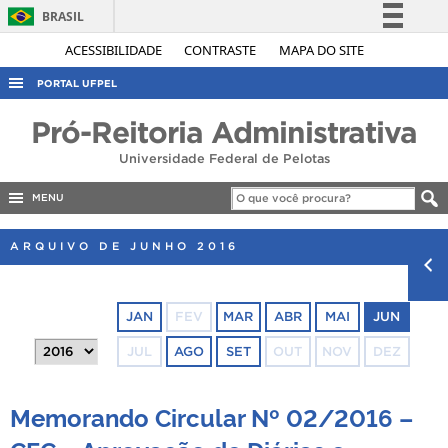
BRASIL
Simplifique!
ACESSIBILIDADE
CONTRASTE
MAPA DO SITE
Comunica BR
PORTAL UFPEL
Participe
ACESSO À INFORMAÇÃO
Pró-Reitoria Administrativa
Acesso à informação
AUDITORIA
Universidade Federal de Pelotas
Legislação
COBALTO
Canais
MENU
CONCURSOS
ARQUIVO DE JUNHO 2016
EDITAIS
INTERNACIONAL
JAN
FEV
MAR
ABR
MAI
JUN
OUVIDORIA
JUL
AGO
SET
OUT
NOV
DEZ
PORTARIAS
TELEFONES
Memorando Circular Nº 02/2016 –