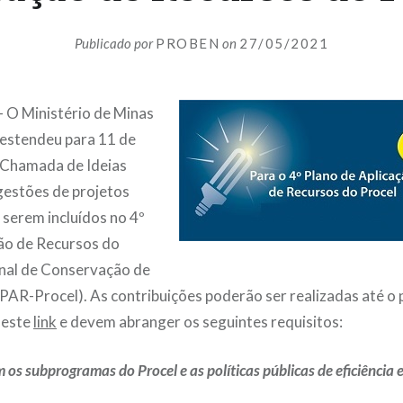
Publicado por
PROBEN
on
27/05/2021
 – O Ministério de Minas
 estendeu para 11 de
 Chamada de Ideias
gestões de projetos
 serem incluídos no 4º
ão de Recursos do
al de Conservação de
(PAR-Procel). As contribuições poderão ser realizadas até o p
neste
link
e devem abranger os seguintes requisitos:
os subprogramas do Procel e as políticas públicas de eficiência 