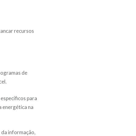
avancar recursos
Programas de
el.
 específicos para
a energética na
 da informação,