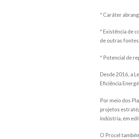
* Caráter abrang
* Existência de 
de outras fontes
* Potencial de re
Desde 2016, a L
Eficiência Energ
Por meio dos Pla
projetos estraté
indústria, em ed
O Procel também 