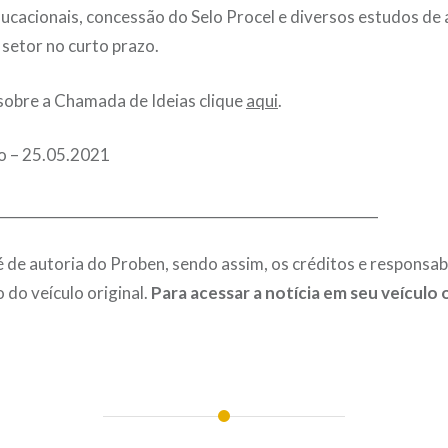
cacionais, concessão do Selo Procel e diversos estudos de 
setor no curto prazo.
sobre a Chamada de Ideias clique
aqui
.
fo – 25.05.2021
______________________________________________________
 é de autoria do Proben, sendo assim, os créditos e responsab
 do veículo original.
Para acessar a notícia em seu veículo o