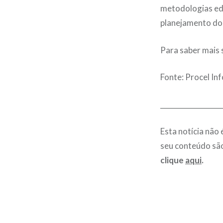
metodologias edu
planejamento do 
Para saber mais 
Fonte: Procel In
__________________
Esta notícia não
seu conteúdo são
clique
aqui
.
Navegação