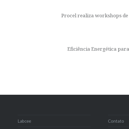
de
Post
Procel realiza workshops de
Eficiência Energética para
Labcee
Contato