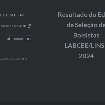
Resultado do Ed
FEDERAL FM
de Seleção d
r em uma nova janela
Bolsistas
LABCEE/LINS
2024
cesse o site da Rádio