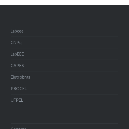
Labcee
CNPq
LabEEE
CAPES
Eletrobras
PROCEL
UFPEL