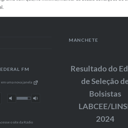
l.
MANCHETE
Resultado do Ed
FEDERAL FM
de Seleção d
r em uma nova janela
Bolsistas
LABCEE/LINS
2024
cesse o site da Rádio