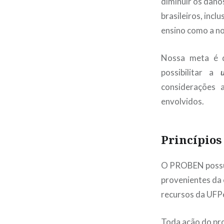
diminuir os dano
brasileiros, inc
ensino como a no
Nossa meta é d
possibilitar a
considerações 
envolvidos.
Princípios
O PROBEN possui 
provenientes da 
recursos da UFP
Toda ação do pro