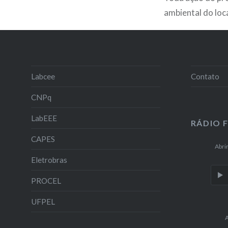
ambiental do loca
Labcee
Contato
CNPq
LabEEE
RÁDIO 
CAPES
Abri
Eletrobras
PROCEL
UFPEL
A