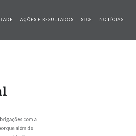
NTADE
AÇÕES E RESULTADOS
SICE
NOTÍCIAS
al
obrigações com a
orque além de