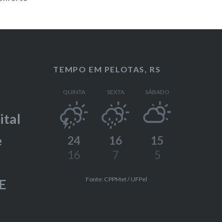
TEMPO EM PELOTAS, RS
QUINTA
SEXTA
SÁBADO
ital
e
24
16
15
16
7
5
Fonte: CPPMet / UFPel
E