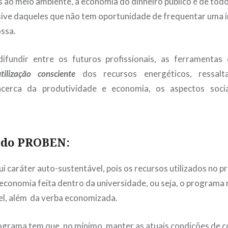
s ao meio ambiente, a economia do dinheiro público é de tod
lusive daqueles que não tem oportunidade de frequentar uma i
ssa.
ifundir entre os futuros profissionais, as ferramentas
utilização consciente
dos recursos energéticos, ressalt
acerca da produtividade e economia, os aspectos socia
 do PROBEN:
caráter auto-sustentável, pois os recursos utilizados no 
economia feita dentro da universidade, ou seja, o program
el, além da verba economizada.
grama tem que, no mínimo, manter as atuais condições de 