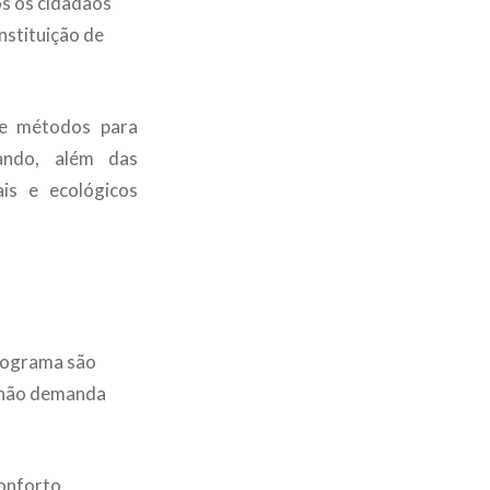
os os cidadãos
nstituição de
 e métodos para
ando, além das
is e ecológicos
programa são
a não demanda
conforto