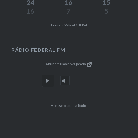
24
16
15
16
7
5
Fonte: CPPMet / UFPel
RÁDIO FEDERAL FM
Abrir em uma nova janela
Acesse o site da Rádio