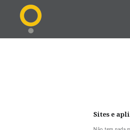
Ir
para
conteúdo
Sites e apl
Não tem nada mai