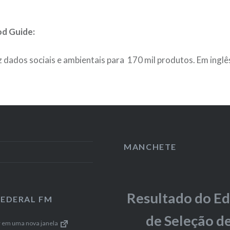
d Guide:
 dados sociais e ambientais para 170 mil produtos. Em inglê
MANCHETE
Resultado do Ed
FEDERAL FM
de Seleção d
r em uma nova janela