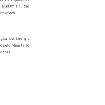
e ajudam a cuidar
uchscreen
.
ação de Energia
 pelo Ministério
robras.