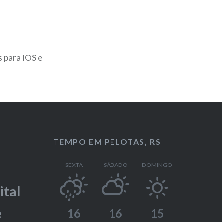
s para IOS e
TEMPO EM PELOTAS, RS
SEXTA
SÁBADO
DOMINGO
ital
e
16
16
15