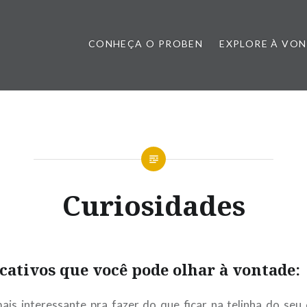
CONHEÇA O PROBEN
EXPLORE À VO
Curiosidades
icativos que você pode olhar à vontade:
s interessante pra fazer do que ficar na telinha do seu c