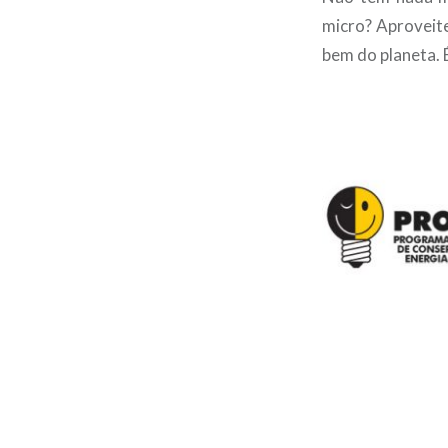
micro? Aproveite
bem do planeta. 
–
–
–