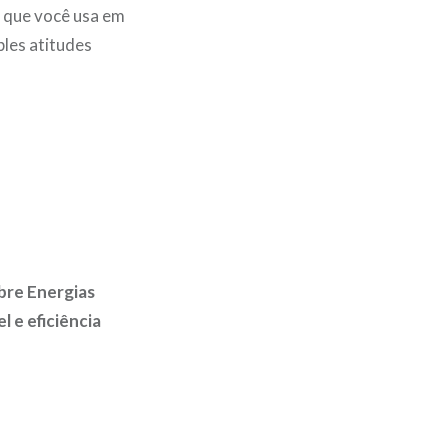
 que você usa em
ples atitudes
bre Energias
 e eficiência