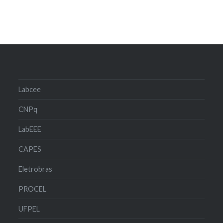
Labcee
CNPq
LabEEE
CAPES
Eletrobras
PROCEL
UFPEL