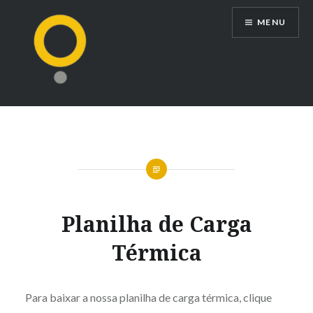
Ir
MENU
para
conteúdo
Planilha de Carga
Térmica
Para baixar a nossa planilha de carga térmica, clique