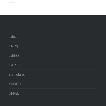
aqui.
Labcee
CNPq
LabEEE
CAPES
Eletrobras
PROCEL
UFPEL