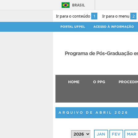
BRASIL
Ir para o conteúdo
1
Ir para o menu
2
PORTAL UFPEL
ACESSO À INFORMAÇÃO
Programa de Pós-Graduação em
HOME
O PPG
PROCEDI
ARQUIVO DE ABRIL 2026
JAN
FEV
MAR