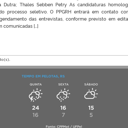
ra Dutra; Thales Sebben Petry As candidaturas homolo
do processo seletivo. O PPGRH entrará em contato c
endamento das entrevistas, conforme previsto em edita
m comunicadas […]
do(s).
TEMPO EM PELOTAS, RS
QUINTA
SEXTA
SÁBADO
24
16
15
16
7
5
Fonte: CPPMet / UFPel