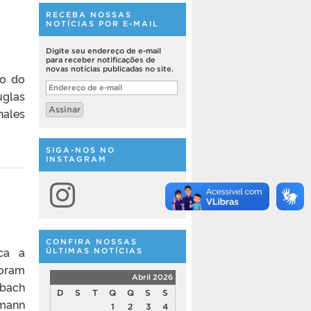
RECEBA NOSSAS
NOTÍCIAS POR E-MAIL
Digite seu endereço de e-mail
para receber notificações de
novas notícias publicadas no site.
do do
Endereço
uglas
de
e-
Assinar
hales
mail
SIGA-NOS NO
INSTAGRAM
Instagram
CONFIRA NOSSAS
ca a
ÚLTIMAS NOTÍCIAS
Foram
Abril 2026
ubach
D
S
T
Q
Q
S
S
mann
1
2
3
4