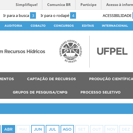
Simplifique!
Comunica BR
Participe
Acesso à infor
Ir para a busca
3
Ir para o rodapé
4
ACESSIBILIDADE
AUDITORIA
COBALTO
CONCURSOS
EDITAIS
INTERNACIONAL
 Recursos Hídricos
MENTOS
CAPTAÇÃO DE RECURSOS
PRODUÇÃO CIENTÍFIC
GRUPOS DE PESQUISA/CNPQ
PROCESSO SELETIVO
ABR
MAI
JUN
JUL
AGO
SET
OUT
NOV
DEZ