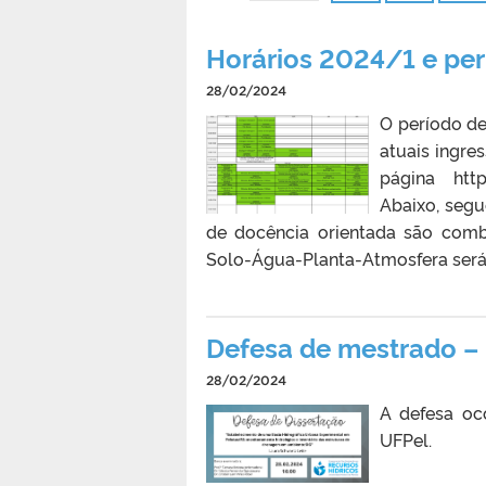
Horários 2024/1 e per
28/02/2024
O período d
atuais ingre
página https
Abaixo, segu
de docência orientada são combi
Solo-Água-Planta-Atmosfera será 
Defesa de mestrado – 
28/02/2024
A defesa oc
UFPel.