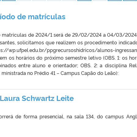
íodo de matrículas
e matrículas de 2024/1 será de 29/02/2024 a 04/03/2024
ssantes, solicitamos que realizem os procedimento indicad
://wp.ufpel.edu.br/ppgrecursoshidricos/alunos-ingressan
em os horários do próximo semestre letivo (OBS. 1: os hor
nados entre aluno e orientador; OBS. 2: a disciplina Re
ministrada no Prédio 41 – Campus Capão do Leão):
Laura Schwartz Leite
orrerá de forma presencial, na sala 134, do campus Ang