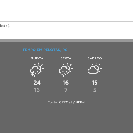
do(s).
TEMPO EM PELOTAS, RS
QUINTA
SEXTA
SÁBADO
24
16
15
16
7
5
Fonte: CPPMet / UFPel