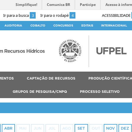
Simplifique!
Comunica BR
Participe
Acesso à infor
Ir para a busca
3
Ir para o rodapé
4
ACESSIBILIDADE
AUDITORIA
COBALTO
CONCURSOS
EDITAIS
INTERNACIONAL
 Recursos Hídricos
MENTOS
CAPTAÇÃO DE RECURSOS
PRODUÇÃO CIENTÍFIC
GRUPOS DE PESQUISA/CNPQ
PROCESSO SELETIVO
ABR
MAI
JUN
JUL
AGO
SET
OUT
NOV
DEZ