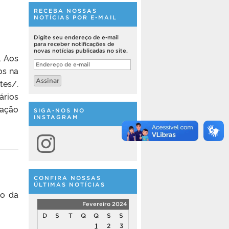
RECEBA NOSSAS
NOTÍCIAS POR E-MAIL
Digite seu endereço de e-mail
para receber notificações de
novas notícias publicadas no site.
. Aos
Endereço
os na
de
e-
Assinar
tes/.
mail
ários
lação
SIGA-NOS NO
INSTAGRAM
Instagram
CONFIRA NOSSAS
ÚLTIMAS NOTÍCIAS
lo da
Fevereiro 2024
D
S
T
Q
Q
S
S
1
2
3