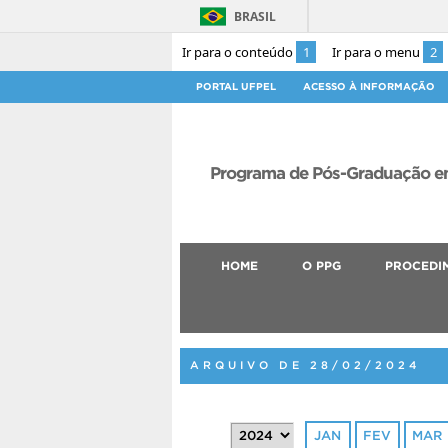
BRASIL
Ir para o conteúdo
1
Ir para o menu
2
PORTAL UFPEL
ACESSO À INFORMAÇÃO
Programa de Pós-Graduação em
HOME
O PPG
PROCEDI
ARQUIVO DE 28/02/2024
JAN
FEV
MAR