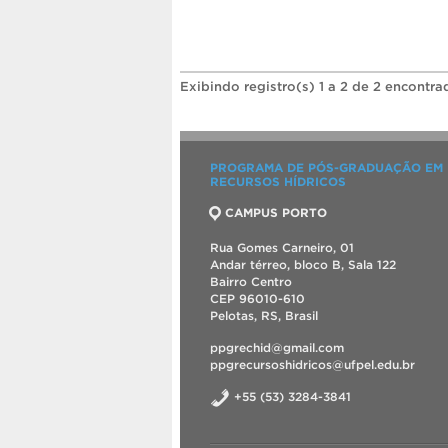
Exibindo registro(s) 1 a 2 de 2 encontra
PROGRAMA DE PÓS-GRADUAÇÃO EM
RECURSOS HÍDRICOS
CAMPUS PORTO
Rua Gomes Carneiro, 01
Andar térreo, bloco B, Sala 122
Bairro Centro
CEP 96010-610
Pelotas, RS, Brasil
ppgrechid@gmail.com
ppgrecursoshidricos@ufpel.edu.br
+55 (53) 3284-3841