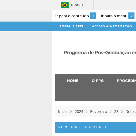
BRASIL
Ir para o conteúdo
1
Ir para o menu
2
PORTAL UFPEL
ACESSO À INFORMAÇÃO
Programa de Pós-Graduação em
HOME
O PPG
PROCEDI
Início
2024
Fevereiro
23
Defes
SEM CATEGORIA
>