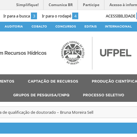
Simplifique!
Comunica BR
Participe
Acesso à infor
Ir para a busca
3
Ir para o rodapé
4
ACESSIBILIDADE
AUDITORIA
COBALTO
CONCURSOS
EDITAIS
INTERNACIONAL
 Recursos Hídricos
MENTOS
CAPTAÇÃO DE RECURSOS
PRODUÇÃO CIENTÍFIC
GRUPOS DE PESQUISA/CNPQ
PROCESSO SELETIVO
a de qualificação de doutorado – Bruna Moreira Sell