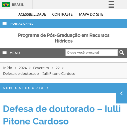
BRASIL
Simplifique!
ACESSIBILIDADE
CONTRASTE
MAPA DO SITE
Comunica BR
PORTAL UFPEL
Participe
ACESSO À INFORMAÇÃO
Programa de Pós-Graduação em Recursos
Acesso à informação
Hídricos
AUDITORIA
Legislação
MENU
COBALTO
Canais
CONCURSOS
Início
2024
Fevereiro
22
EDITAIS
Defesa de doutorado – Iulli Pitone Cardoso
INTERNACIONAL
SEM CATEGORIA
>
OUVIDORIA
PORTARIAS
Defesa de doutorado – Iulli
TELEFONES
Pitone Cardoso