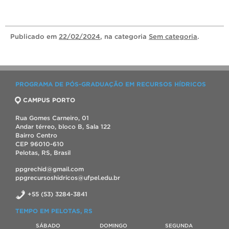
Publicado
em
22/02/2024
, na categoria
Sem categoria
.
PROGRAMA DE PÓS-GRADUAÇÃO EM RECURSOS HÍDRICOS
CAMPUS PORTO
Rua Gomes Carneiro, 01
Andar térreo, bloco B, Sala 122
Bairro Centro
CEP 96010-610
Pelotas, RS, Brasil
ppgrechid@gmail.com
ppgrecursoshidricos@ufpel.edu.br
+55 (53) 3284-3841
TEMPO EM PELOTAS, RS
SÁBADO
DOMINGO
SEGUNDA