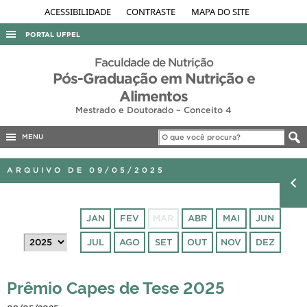
ACESSIBILIDADE
CONTRASTE
MAPA DO SITE
PORTAL UFPEL
ACESSO À INFORMAÇÃO
Faculdade de Nutrição
Pós-Graduação em Nutrição e
AUDITORIA
Alimentos
COBALTO
Mestrado e Doutorado – Conceito 4
CONCURSOS
MENU
EDITAIS
ARQUIVO DE 09/05/2025
INTERNACIONAL
OUVIDORIA
JAN
FEV
MAR
ABR
MAI
JUN
PORTARIAS
JUL
AGO
SET
OUT
NOV
DEZ
TELEFONES
Prêmio Capes de Tese 2025