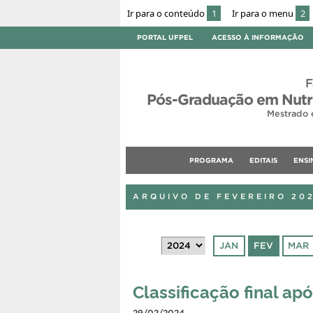
Ir para o conteúdo
1
Ir para o menu
2
PORTAL UFPEL
ACESSO À INFORMAÇÃO
F
Pós-Graduação em Nutri
Mestrado 
PROGRAMA
EDITAIS
ENSI
ARQUIVO DE FEVEREIRO 20
JAN
FEV
MAR
Classificação final ap
29/02/2024