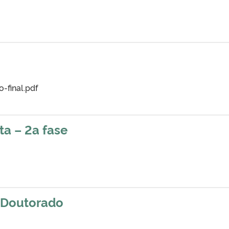
o-final.pdf
ta – 2a fase
s-Doutorado