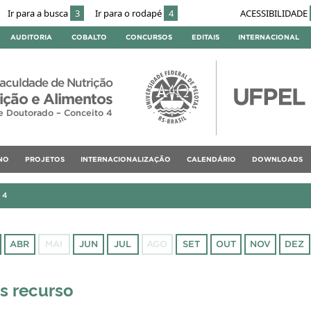
Ir para a busca
3
Ir para o rodapé
4
ACESSIBILIDADE
AUDITORIA
COBALTO
CONCURSOS
EDITAIS
INTERNACIONAL
aculdade de Nutrição
ção e Alimentos
e Doutorado – Conceito 4
NO
PROJETOS
INTERNACIONALIZAÇÃO
CALENDÁRIO
DOWNLOADS
24
ABR
MAI
JUN
JUL
AGO
SET
OUT
NOV
DEZ
ós recurso