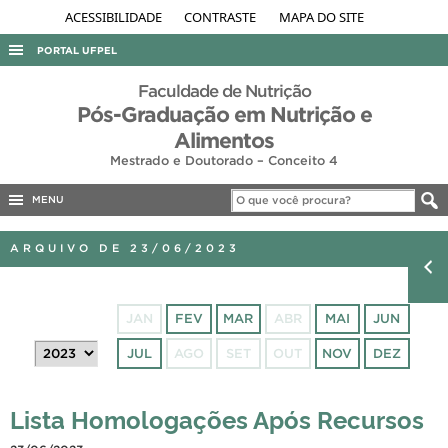
ACESSIBILIDADE
CONTRASTE
MAPA DO SITE
PORTAL UFPEL
ACESSO À INFORMAÇÃO
Faculdade de Nutrição
Pós-Graduação em Nutrição e
AUDITORIA
Alimentos
COBALTO
Mestrado e Doutorado – Conceito 4
CONCURSOS
MENU
EDITAIS
ARQUIVO DE 23/06/2023
INTERNACIONAL
OUVIDORIA
JAN
FEV
MAR
ABR
MAI
JUN
PORTARIAS
JUL
AGO
SET
OUT
NOV
DEZ
TELEFONES
Lista Homologações Após Recursos