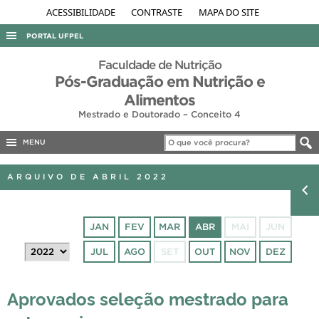
ACESSIBILIDADE
CONTRASTE
MAPA DO SITE
PORTAL UFPEL
ACESSO À INFORMAÇÃO
Faculdade de Nutrição
Pós-Graduação em Nutrição e
AUDITORIA
Alimentos
COBALTO
Mestrado e Doutorado – Conceito 4
CONCURSOS
MENU
EDITAIS
ARQUIVO DE ABRIL 2022
INTERNACIONAL
OUVIDORIA
JAN
FEV
MAR
ABR
MAI
JUN
PORTARIAS
JUL
AGO
SET
OUT
NOV
DEZ
TELEFONES
Aprovados seleção mestrado para