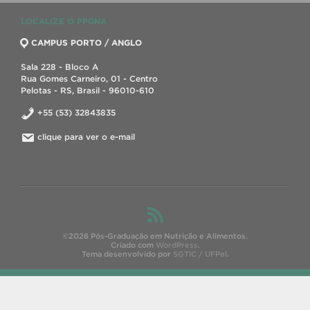
LOCALIZE O PPGNA
CAMPUS PORTO / ANGLO
Sala 228 - Bloco A
Rua Gomes Carneiro, 01 - Centro
Pelotas - RS, Brasil - 96010-610
+55 (53) 32843835
clique para ver o e-mail
©2026 Pós-Graduação em Nutrição e Alimentos.
Criado com
WordPress
.
Tema desenvolvido por
SGTIC / UFPel
.