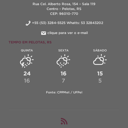
Rua Cel. Alberto Rosa, 154 – Sala 119
Centro - Pelotas, RS
CEP: 96010-770
+55 (53) 3284-5525 Whatts: 53 32843202
clique para ver o e-mail
TEMPO EM PELOTAS, RS
QUINTA
SEXTA
SÁBADO
24
16
15
16
7
5
Fonte: CPPMet / UFPel