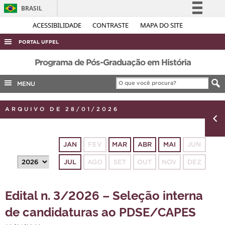
BRASIL
Simplifique!
ACESSIBILIDADE
CONTRASTE
MAPA DO SITE
Comunica BR
PORTAL UFPEL
Participe
ACESSO À INFORMAÇÃO
Programa de Pós-Graduação em História
Acesso à informação
AUDITORIA
MENU
Legislação
COBALTO
Canais
ARQUIVO DE 28/01/2026
CONCURSOS
EDITAIS
JAN
FEV
MAR
ABR
MAI
JUN
INTERNACIONAL
JUL
AGO
SET
OUT
NOV
DEZ
OUVIDORIA
PORTARIAS
Edital n. 3/2026 – Seleção interna
TELEFONES
de candidaturas ao PDSE/CAPES