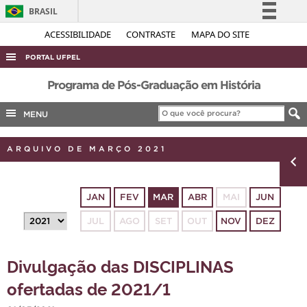
BRASIL
Simplifique!
ACESSIBILIDADE
CONTRASTE
MAPA DO SITE
Comunica BR
PORTAL UFPEL
Participe
ACESSO À INFORMAÇÃO
Programa de Pós-Graduação em História
Acesso à informação
AUDITORIA
MENU
Legislação
COBALTO
Canais
ARQUIVO DE MARÇO 2021
CONCURSOS
EDITAIS
JAN
FEV
MAR
ABR
MAI
JUN
INTERNACIONAL
JUL
AGO
SET
OUT
NOV
DEZ
OUVIDORIA
PORTARIAS
Divulgação das DISCIPLINAS
TELEFONES
ofertadas de 2021/1