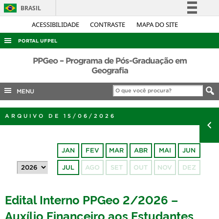
BRASIL
Simplifique!
ACESSIBILIDADE
CONTRASTE
MAPA DO SITE
Comunica BR
PORTAL UFPEL
Participe
ACESSO À INFORMAÇÃO
PPGeo – Programa de Pós-Graduação em
Acesso à informação
Geografia
AUDITORIA
Legislação
MENU
COBALTO
Canais
CONCURSOS
ARQUIVO DE 15/06/2026
EDITAIS
INTERNACIONAL
JAN
FEV
MAR
ABR
MAI
JUN
OUVIDORIA
JUL
AGO
SET
OUT
NOV
DEZ
PORTARIAS
TELEFONES
Edital Interno PPGeo 2/2026 –
Auxílio Financeiro aos Estudantes