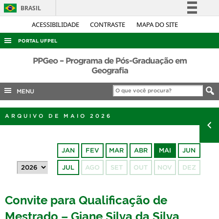
BRASIL
Simplifique!
ACESSIBILIDADE
CONTRASTE
MAPA DO SITE
Comunica BR
PORTAL UFPEL
Participe
ACESSO À INFORMAÇÃO
PPGeo – Programa de Pós-Graduação em
Acesso à informação
Geografia
AUDITORIA
Legislação
MENU
COBALTO
Canais
CONCURSOS
ARQUIVO DE MAIO 2026
EDITAIS
INTERNACIONAL
JAN
FEV
MAR
ABR
MAI
JUN
OUVIDORIA
JUL
AGO
SET
OUT
NOV
DEZ
PORTARIAS
TELEFONES
Convite para Qualificação de
Mestrado – Giane Silva da Silva