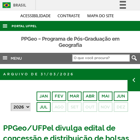
BRASIL
Simplifique!
ACESSIBILIDADE
CONTRASTE
MAPA DO SITE
Comunica BR
PORTAL UFPEL
Participe
ACESSO À INFORMAÇÃO
PPGeo – Programa de Pós-Graduação em
Acesso à informação
Geografia
AUDITORIA
Legislação
MENU
COBALTO
Canais
CONCURSOS
ARQUIVO DE 31/03/2026
EDITAIS
INTERNACIONAL
JAN
FEV
MAR
ABR
MAI
JUN
OUVIDORIA
JUL
AGO
SET
OUT
NOV
DEZ
PORTARIAS
TELEFONES
PPGeo/UFPel divulga edital de
concessão e distribuição de bolsas