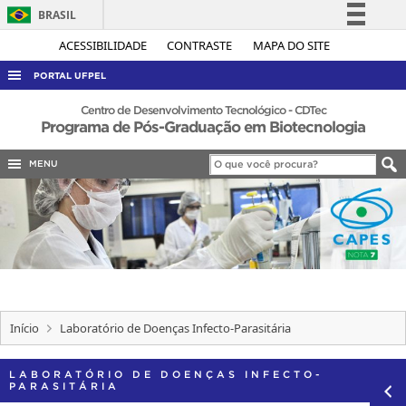
BRASIL
Simplifique!
ACESSIBILIDADE
CONTRASTE
MAPA DO SITE
Comunica BR
PORTAL UFPEL
Participe
ACESSO À INFORMAÇÃO
Centro de Desenvolvimento Tecnológico - CDTec
Programa de Pós-Graduação em Biotecnologia
Acesso à informação
AUDITORIA
Legislação
MENU
COBALTO
Canais
CONCURSOS
EDITAIS
INTERNACIONAL
OUVIDORIA
PORTARIAS
Início
Laboratório de Doenças Infecto-Parasitária
TELEFONES
LABORATÓRIO DE DOENÇAS INFECTO-
PARASITÁRIA