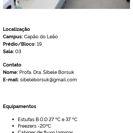
Localização
Campus:
Capão do Leão
Prédio/Bloco:
19
Sala:
03
Contato
Nome:
Profa. Dra. Sibele Borsuk
E-mail:
sibeleborsuk@gmail.com
Equipamentos
Estufas B.O.D 27 ºC e 37 ºC
Freezers -20ºC
Cabines de fluxo laminar