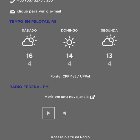
+55 (53) 3275 7350
clique para ver o e-mail
TEMPO EM PELOTAS, RS
SÁBADO
DOMINGO
SEGUNDA
16
14
13
4
4
4
Fonte: CPPMet / UFPel
RÁDIO FEDERAL FM
Abrir em uma nova janela
Acesse o site da Rádio