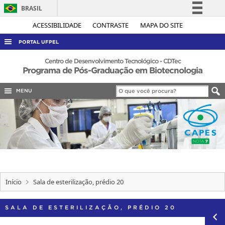
BRASIL
Simplifique!
ACESSIBILIDADE
CONTRASTE
MAPA DO SITE
Comunica BR
PORTAL UFPEL
Participe
ACESSO À INFORMAÇÃO
Centro de Desenvolvimento Tecnológico - CDTec
Programa de Pós-Graduação em Biotecnologia
Acesso à informação
AUDITORIA
Legislação
MENU
COBALTO
Canais
CONCURSOS
EDITAIS
INTERNACIONAL
OUVIDORIA
PORTARIAS
Início
Sala de esterilização, prédio 20
TELEFONES
SALA DE ESTERILIZAÇÃO, PRÉDIO 20