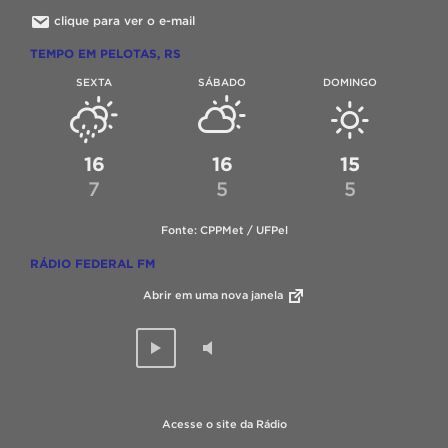
clique para ver o e-mail
TEMPO EM PELOTAS, RS
SEXTA
SÁBADO
DOMINGO
16
16
15
7
5
5
Fonte: CPPMet / UFPel
RÁDIO FEDERAL FM
Abrir em uma nova janela
Acesse o site da Rádio