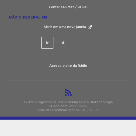
Fonte: CPPMet / UFPel
RÁDIO FEDERAL FM
Abrir em uma nova janela
Acesse o site da Rádio
©2026 Programa de Pós-Graduação em Biotecnologia.
Criado com
WordPress
.
Tema desenvolvido por
SGTIC / UFPel
.