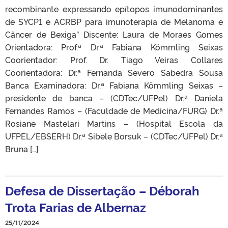
recombinante expressando epítopos imunodominantes
de SYCP1 e ACRBP para imunoterapia de Melanoma e
Câncer de Bexiga” Discente: Laura de Moraes Gomes
Orientadora: Prof.ª Dr.ª Fabiana Kömmling Seixas
Coorientador: Prof. Dr. Tiago Veiras Collares
Coorientadora: Dr.ª Fernanda Severo Sabedra Sousa
Banca Examinadora: Dr.ª Fabiana Kömmling Seixas –
presidente de banca – (CDTec/UFPel) Dr.ª Daniela
Fernandes Ramos – (Faculdade de Medicina/FURG) Dr.ª
Rosiane Mastelari Martins – (Hospital Escola da
UFPEL/EBSERH) Dr.ª Sibele Borsuk – (CDTec/UFPel) Dr.ª
Bruna […]
Defesa de Dissertação – Déborah
Trota Farias de Albernaz
25/11/2024