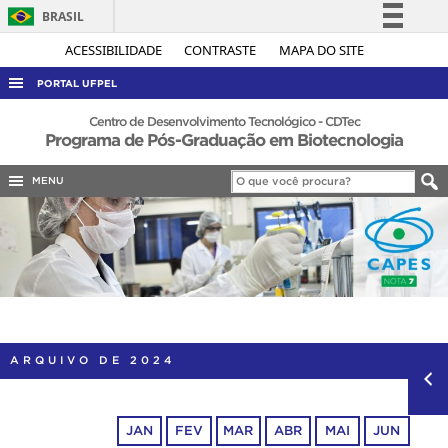
BRASIL
Simplifique!
ACESSIBILIDADE
CONTRASTE
MAPA DO SITE
Comunica BR
PORTAL UFPEL
Participe
ACESSO À INFORMAÇÃO
Centro de Desenvolvimento Tecnológico - CDTec
Programa de Pós-Graduação em Biotecnologia
Acesso à informação
AUDITORIA
Legislação
MENU
COBALTO
Canais
CONCURSOS
EDITAIS
INTERNACIONAL
OUVIDORIA
PORTARIAS
ARQUIVO DE 2024
TELEFONES
JAN
FEV
MAR
ABR
MAI
JUN