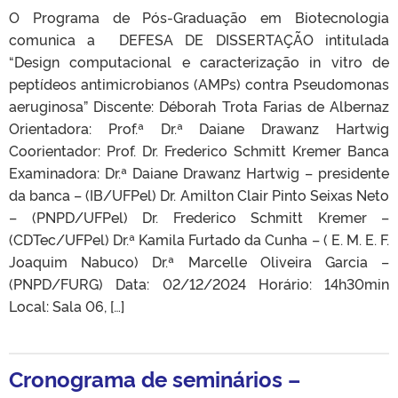
O Programa de Pós-Graduação em Biotecnologia
comunica a DEFESA DE DISSERTAÇÃO intitulada
“Design computacional e caracterização in vitro de
peptídeos antimicrobianos (AMPs) contra Pseudomonas
aeruginosa” Discente: Déborah Trota Farias de Albernaz
Orientadora: Prof.ª Dr.ª Daiane Drawanz Hartwig
Coorientador: Prof. Dr. Frederico Schmitt Kremer Banca
Examinadora: Dr.ª Daiane Drawanz Hartwig – presidente
da banca – (IB/UFPel) Dr. Amilton Clair Pinto Seixas Neto
– (PNPD/UFPel) Dr. Frederico Schmitt Kremer –
(CDTec/UFPel) Dr.ª Kamila Furtado da Cunha – ( E. M. E. F.
Joaquim Nabuco) Dr.ª Marcelle Oliveira Garcia –
(PNPD/FURG) Data: 02/12/2024 Horário: 14h30min
Local: Sala 06, […]
Cronograma de seminários –