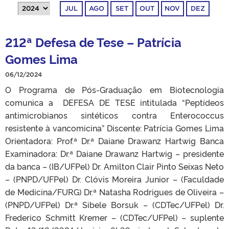
JUL
AGO
SET
OUT
NOV
DEZ
212ª Defesa de Tese – Patrícia
Gomes Lima
06/12/2024
O Programa de Pós-Graduação em Biotecnologia
comunica a DEFESA DE TESE intitulada “Peptídeos
antimicrobianos sintéticos contra Enterococcus
resistente à vancomicina” Discente: Patrícia Gomes Lima
Orientadora: Prof.ª Dr.ª Daiane Drawanz Hartwig Banca
Examinadora: Dr.ª Daiane Drawanz Hartwig – presidente
da banca – (IB/UFPel) Dr. Amilton Clair Pinto Seixas Neto
– (PNPD/UFPel) Dr. Clóvis Moreira Junior – (Faculdade
de Medicina/FURG) Dr.ª Natasha Rodrigues de Oliveira –
(PNPD/UFPel) Dr.ª Sibele Borsuk – (CDTec/UFPel) Dr.
Frederico Schmitt Kremer – (CDTec/UFPel) – suplente