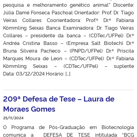
pesquisa e melhoramento genético animal” Discente:
Júlia Damé Fonseca Paschoal Orientador: Prof. Dr. Tiago
Veiras Collares Coorientadora: Prof.ª Dr.ª Fabiana
Kömmling Seixas Banca Examinadora: Dr. Tiago Veiras
Collares – presidente da banca – (CDTec/UFPel) Dr.ª
Andréa Cristina Basso – (Empresa Salt Biotech) Dr.ª
Bruna Silveira Pacheco – (PNPD/UFPel) Dr.ª Priscila
Marques Moura de Leon – (CDTec/UFPel) Dr.ª Fabiana
Kömmling Seixas – (CDTec/UFPel) – suplente
Data: 03/12/2024 Horário: […]
209ª Defesa de Tese – Laura de
Moraes Gomes
25/11/2024
O Programa de Pós-Graduação em Biotecnologia
comunica a DEFESA DE TESE intitulada “BCG