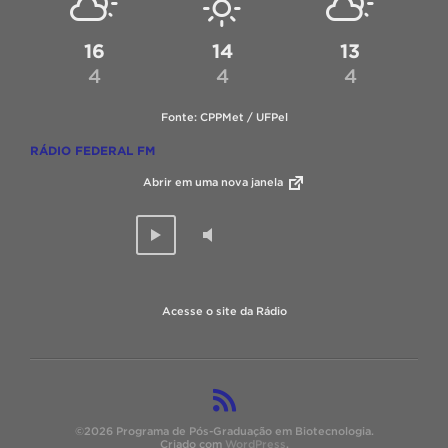
16
14
13
4
4
4
Fonte: CPPMet / UFPel
RÁDIO FEDERAL FM
Abrir em uma nova janela
Acesse o site da Rádio
©2026 Programa de Pós-Graduação em Biotecnologia.
Criado com
WordPress
.