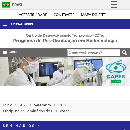
BRASIL
Simplifique!
ACESSIBILIDADE
CONTRASTE
MAPA DO SITE
Comunica BR
PORTAL UFPEL
Participe
ACESSO À INFORMAÇÃO
Centro de Desenvolvimento Tecnológico - CDTec
Programa de Pós-Graduação em Biotecnologia
Acesso à informação
AUDITORIA
Legislação
MENU
COBALTO
Canais
CONCURSOS
EDITAIS
INTERNACIONAL
OUVIDORIA
PORTARIAS
Início
2023
Setembro
14
Disciplina de Seminários do PPGBiotec
TELEFONES
SEMINÁRIOS
>