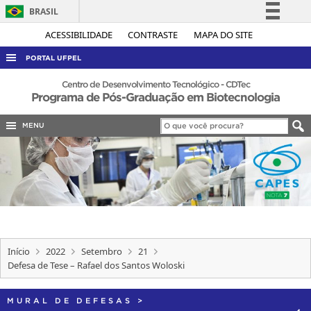
BRASIL
Simplifique!
ACESSIBILIDADE
CONTRASTE
MAPA DO SITE
Comunica BR
PORTAL UFPEL
Participe
ACESSO À INFORMAÇÃO
Centro de Desenvolvimento Tecnológico - CDTec
Programa de Pós-Graduação em Biotecnologia
Acesso à informação
AUDITORIA
Legislação
MENU
COBALTO
Canais
CONCURSOS
EDITAIS
INTERNACIONAL
OUVIDORIA
PORTARIAS
Início
2022
Setembro
21
Defesa de Tese – Rafael dos Santos Woloski
TELEFONES
MURAL DE DEFESAS
>