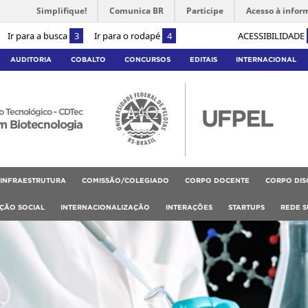
Simplifique!
Comunica BR
Participe
Acesso à infor
Ir para a busca
3
Ir para o rodapé
4
ACESSIBILIDADE
AUDITORIA
COBALTO
CONCURSOS
EDITAIS
INTERNACIONAL
 Tecnológico - CDTec
m Biotecnologia
INFRAESTRUTURA
COMISSÃO/COLEGIADO
CORPO DOCENTE
CORPO DIS
RÇÃO SOCIAL
INTERNACIONALIZAÇÃO
INTERAÇÕES
STARTUPS
REDE S