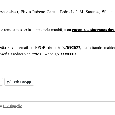
sponsável), Flávio Roberto Garcia, Pedro Luís M. Sanches, William
encontros síncronos das
te remota nas sextas-feiras pela manhã, com
04/03/2022,
everão enviar email ao PPGBiotec até
solicitando matríc
ilosofia à redação de textos ” – código 99980003.
WhatsApp
ia
Divulgação
.