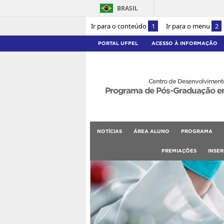
BRASIL
Ir para o conteúdo
1
Ir para o menu
2
PORTAL UFPEL
ACESSO À INFORMAÇÃO
Centro de Desenvolvimento
Programa de Pós-Graduação e
NOTÍCIAS
ÁREA ALUNO
PROGRAMA
PREMIAÇÕES
INSE