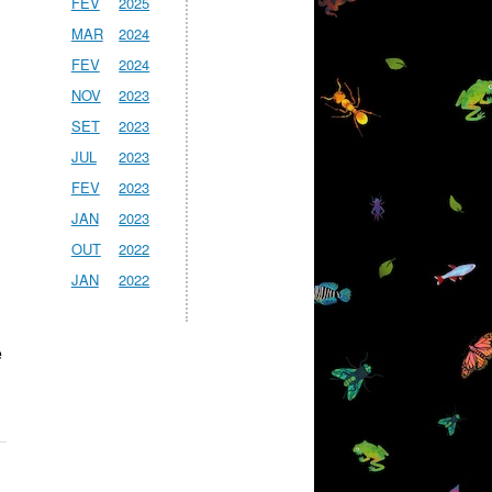
FEV
2025
MAR
2024
FEV
2024
NOV
2023
SET
2023
JUL
2023
FEV
2023
JAN
2023
OUT
2022
JAN
2022
e