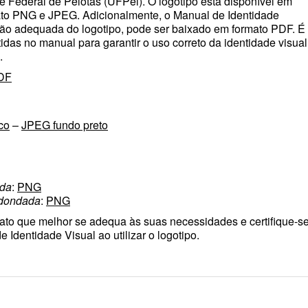
 Federal de Pelotas (UFPel). O logotipo está disponível em
mato PNG e JPEG. Adicionalmente, o Manual de Identidade
ação adequada do logotipo, pode ser baixado em formato PDF. É
tidas no manual para garantir o uso correto da identidade visual
.
DF
co
–
JPEG fundo preto
ada
:
PNG
edondada
:
PNG
mato que melhor se adequa às suas necessidades e certifique-s
e Identidade Visual ao utilizar o logotipo.