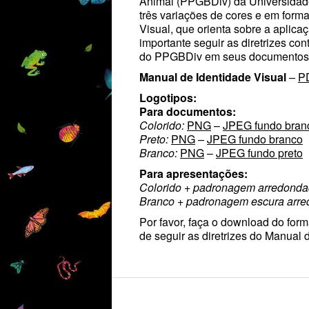
Animal (PPGBDiv) da Universidade
três variações de cores e em for
Visual, que orienta sobre a aplic
importante seguir as diretrizes con
do PPGBDiv em seus documentos
Manual de Identidade Visual
–
P
Logotipos:
Para documentos:
Colorido:
PNG
–
JPEG fundo bran
Preto:
PNG
–
JPEG fundo branco
Branco:
PNG
–
JPEG fundo preto
Para apresentações:
Colorido + padronagem arredond
Branco + padronagem escura arr
Por favor, faça o download do for
de seguir as diretrizes do Manual d