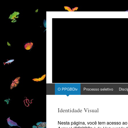
PPGBDiv
UFPel
Pular
O PPGBDiv
Processo seletivo
Disci
para
o
conteúdo
Identidade Visual
Nesta página, você tem acesso ao