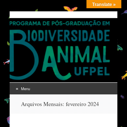
Translate »
PPGBDiv
UFPel
Menu
Pular
Arquivos Mensais:
fevereiro 2024
para
o
conteúdo