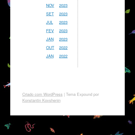
NOV
2023
SET
2023
JUL
2023
FEV
2023
JAN
2023
OUT
2022
JAN
2022
Criado com WordPress
|
Tema Expound por
Konstantin Kovshenin