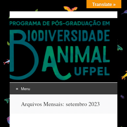
Translate »
PPGBDiv
UFPel
Menu
Pular
Arquivos Mensais:
setembro 2023
para
o
conteúdo