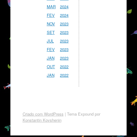
MAR
2024
FEV
2024
NOV
2023
SET
2023
JUL
2023
FEV
2023
JAN
2023
OUT
2022
JAN
2022
Criado com WordPress
|
Tema Expound por
Konstantin Kovshenin