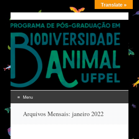
Translate »
PPGBDiv
UFPel
Menu
Pular
Arquivos Mensais:
janeiro 2022
para
o
conteúdo