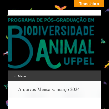
Translate »
PPGBDiv
UFPel
Menu
Pular
Arquivos Mensais:
março 2024
para
o
conteúdo