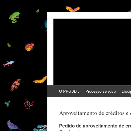
PPGBDiv
UFPel
Pular
O PPGBDiv
Processo seletivo
Disci
para
o
conteúdo
Aproveitamento de créditos e 
Pedido de aproveitamento de cr