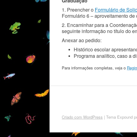
Graduação
1. Preencher o
Formulário de Soli
Formulário 6 – aproveitamento de 
2. Encaminhar para a Coordenação
seguinte informação no título do e
Anexar ao pedido:
Histórico escolar apresentand
Programa analítico, caso a di
Para informações completas, veja o
Regi
Criado com WordPress
|
Tema Expound p