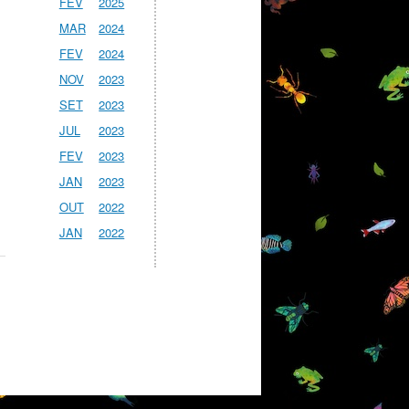
FEV
2025
MAR
2024
FEV
2024
NOV
2023
SET
2023
JUL
2023
FEV
2023
JAN
2023
OUT
2022
JAN
2022