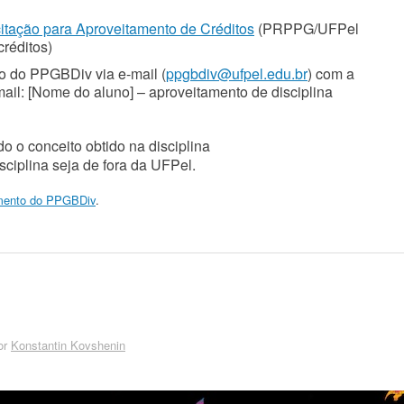
citação para Aproveitamento de Créditos
(PRPPG/UFPel
créditos)
 do PPGBDiv via e-mail (
ppgbdiv@ufpel.edu.br
) com a
mail: [Nome do aluno] – aproveitamento de disciplina
o o conceito obtido na disciplina
sciplina seja de fora da UFPel.
mento do PPGBDiv
.
or
Konstantin Kovshenin