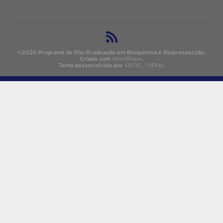
©2026 Programa de Pós-Graduação em Bioquímica e Bioprospecção.
Criado com
WordPress
.
Tema desenvolvido por
SGTIC / UFPel
.