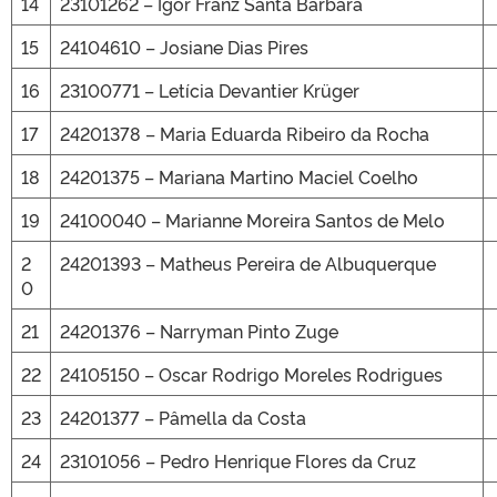
14
23101262 – Igor Franz Santa Bárbara
15
24104610 – Josiane Dias Pires
16
23100771 – Letícia Devantier Krüger
17
24201378 – Maria Eduarda Ribeiro da Rocha
18
24201375 – Mariana Martino Maciel Coelho
19
24100040 – Marianne Moreira Santos de Melo
2
24201393 – Matheus Pereira de Albuquerque
0
21
24201376 – Narryman Pinto Zuge
22
24105150 – Oscar Rodrigo Moreles Rodrigues
23
24201377 – Pâmella da Costa
24
23101056 – Pedro Henrique Flores da Cruz