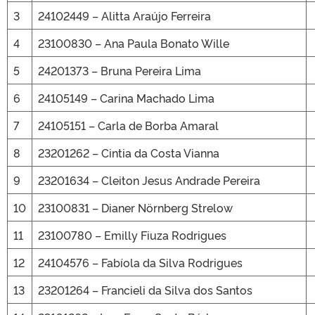
3
24102449 – Alitta Araújo Ferreira
4
23100830 – Ana Paula Bonato Wille
5
24201373 – Bruna Pereira Lima
6
24105149 – Carina Machado Lima
7
24105151 – Carla de Borba Amaral
8
23201262 – Cintia da Costa Vianna
9
23201634 – Cleiton Jesus Andrade Pereira
10
23100831 – Dianer Nörnberg Strelow
11
23100780 – Emilly Fiuza Rodrigues
12
24104576 – Fabíola da Silva Rodrigues
13
23201264 – Francieli da Silva dos Santos