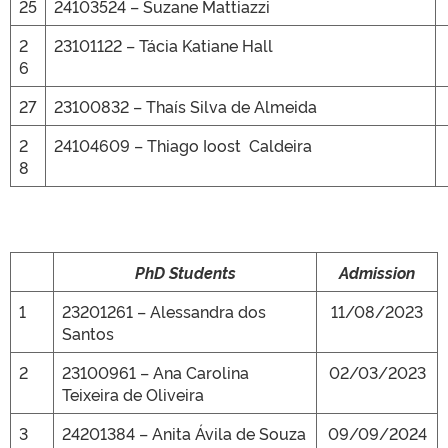
25
24103524 – Suzane Mattiazzi
2
23101122 – Tácia Katiane Hall
6
27
23100832 – Thaís Silva de Almeida
2
24104609 – Thiago Ioost Caldeira
8
PhD Students
Admission
1
23201261 – Alessandra dos
11/08/2023
Santos
2
23100961 – Ana Carolina
02/03/2023
Teixeira de Oliveira
3
24201384 – Anita Ávila de Souza
09/09/2024