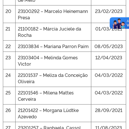
20
23100292 – Marcelo Heinemann
23/02/2023
Presa
21
21100182 – Márcia Juciele da
01/03/2021
Rocha
22
23103834 – Mariana Parron Paim
08/05/2023
23
23103404 – Melinda Gomes
12/04/2023
Victor
24
22101537 – Meliza da Conceição
04/03/2022
Oliveira
25
22101546 – Milena Mattes
04/03/2022
Cerveira
26
21201422 – Morgana Lüdtke
28/09/2021
Azevedo
27
23201257 – Raphaela Cassol
11/08/2023