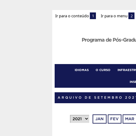
Ir para o conteúdo
1
Ir para o menu
2
Programa de Pós-Grad
IDIOMAS
O CURSO
INFRAEST
INS
ARQUIVO DE SETEMBRO 202
JAN
FEV
MAR