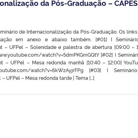
cionalização da Pós-Graduação – CAPES
inário de Internacionalização da Pós-Graduação. Os links
lgação em anexo e abaixo também. [#01] I Seminári
t – UFPel – Solenidade e palestra de abertura [09:00 – 1
www.youtube.com/watch?v=5dmPKGmGQtY [#02] I Seminár
Int – UFPel – Mesa redonda manhã [10:40 – 12:00] YouT
tube.com/watch?v=6kWzAyjrFPg [#03] I Seminári
 – UFPel – Mesa redonda tarde | Tema […]