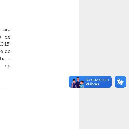
 para
o de
0:15]
io de
ube –
o de