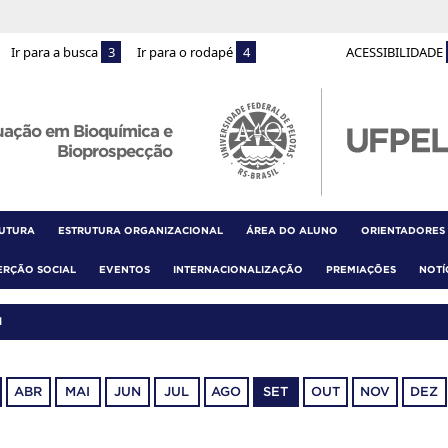
Ir para a busca
3
Ir para o rodapé
4
ACESSIBILIDADE
uação em Bioquímica e
Bioprospecção
RUTURA
ESTRUTURA ORGANIZACIONAL
ÁREA DO ALUNO
ORIENTADORES
ERÇÃO SOCIAL
EVENTOS
INTERNACIONALIZAÇÃO
PREMIAÇÕES
NOTÍ
1
ABR
MAI
JUN
JUL
AGO
SET
OUT
NOV
DEZ