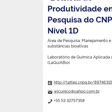
Produtividade e
Pesquisa do CNP
Nível 1D
Área de Pesquisa: Planejamento e
substâncias bioativas
Laboratório de Química Aplicada 
(LaQuiABio)
http://lattes.cnpq.br/897463
wjcunico@yahoo.com.br
+55 53 32757358