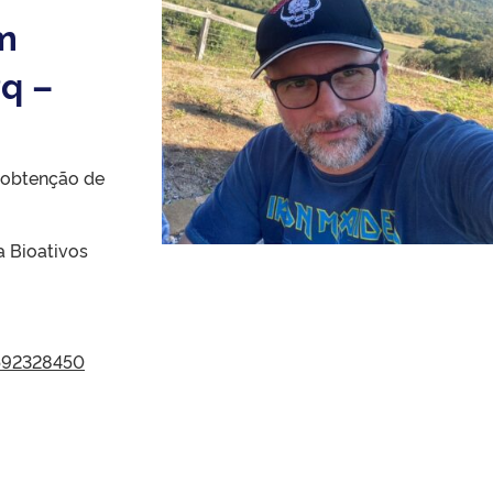
m
q –
 obtenção de
a Bioativos
1592328450