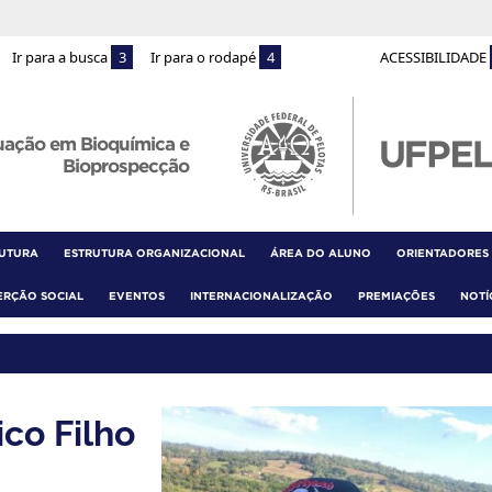
Ir para a busca
3
Ir para o rodapé
4
ACESSIBILIDADE
uação em Bioquímica e
Bioprospecção
RUTURA
ESTRUTURA ORGANIZACIONAL
ÁREA DO ALUNO
ORIENTADORES
ERÇÃO SOCIAL
EVENTOS
INTERNACIONALIZAÇÃO
PREMIAÇÕES
NOTÍ
co Filho