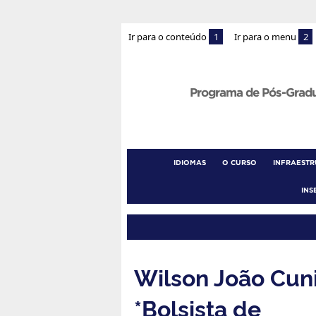
Ir para o conteúdo
1
Ir para o menu
2
Programa de Pós-Grad
IDIOMAS
O CURSO
INFRAEST
INS
Wilson João Cuni
*Bolsista de