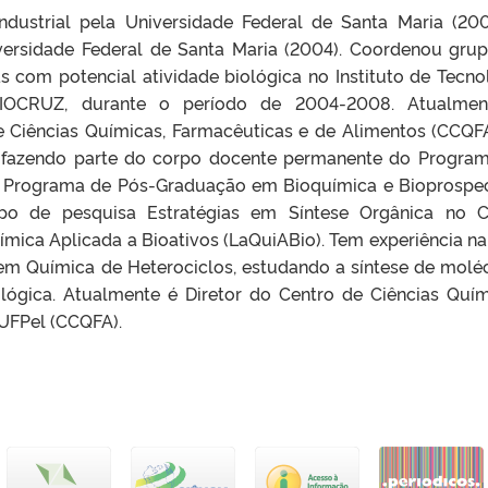
dustrial pela Universidade Federal de Santa Maria (20
ersidade Federal de Santa Maria (2004). Coordenou gru
 com potencial atividade biológica no Instituto de Tecno
FIOCRUZ, durante o período de 2004-2008. Atualmen
e Ciências Químicas, Farmacêuticas e de Alimentos (CCQF
s, fazendo parte do corpo docente permanente do Progra
 Programa de Pós-Graduação em Bioquímica e Bioprospe
po de pesquisa Estratégias em Síntese Orgânica no 
mica Aplicada a Bioativos (LaQuiABio). Tem experiência na
 em Química de Heterociclos, estudando a síntese de molé
lógica. Atualmente é Diretor do Centro de Ciências Quím
UFPel (CCQFA).