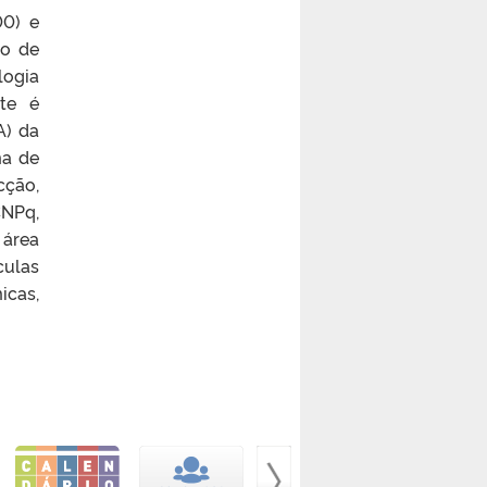
00) e
po de
logia
te é
A) da
ma de
cção,
CNPq,
 área
culas
icas,