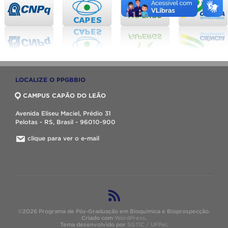
LOCALIZE O PPGBBIO
CAMPUS CAPÃO DO LEÃO
Avenida Eliseu Maciel, Prédio 31
Pelotas - RS, Brasil - 96010-900
clique para ver o e-mail
©2026 Programa de Pós-Graduação em Bioquímica e Bioprospecção.
Criado com
WordPress
.
Tema desenvolvido por
SGTIC / UFPel
.