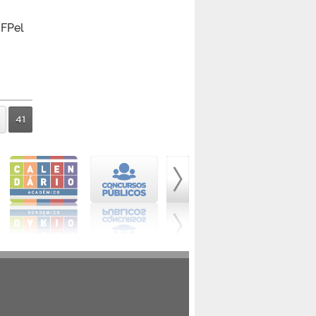
UFPel
41