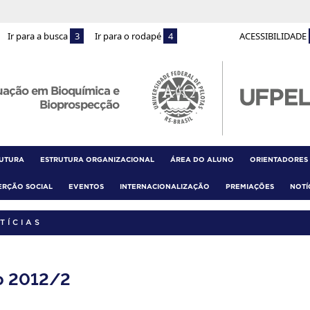
Ir para a busca
3
Ir para o rodapé
4
ACESSIBILIDADE
uação em Bioquímica e
Bioprospecção
RUTURA
ESTRUTURA ORGANIZACIONAL
ÁREA DO ALUNO
ORIENTADORES
ERÇÃO SOCIAL
EVENTOS
INTERNACIONALIZAÇÃO
PREMIAÇÕES
NOTÍ
TÍCIAS
o 2012/2