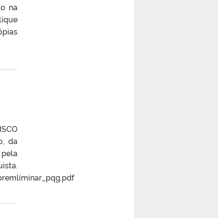
to na
lique
ópias
ISCO
, da
 pela
.
premliminar_pqg.pdf