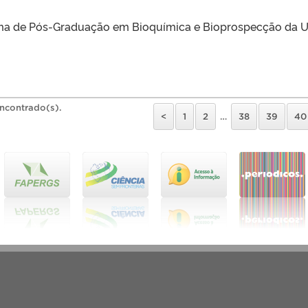
ama de Pós-Graduação em Bioquímica e Bioprospecção da 
encontrado(s).
<
1
2
…
38
39
40