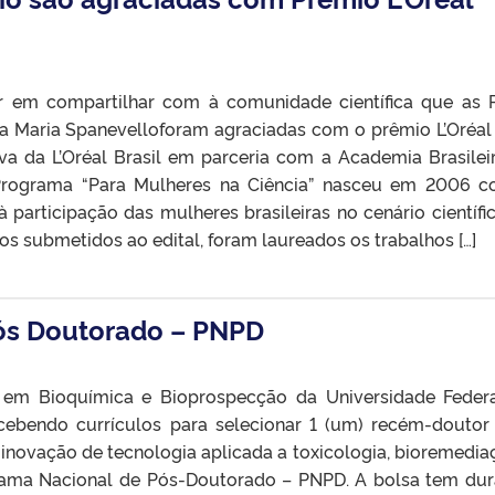
em compartilhar com à comunidade científica que as P
ia Maria Spanevelloforam agraciadas com o prêmio L’Oréal
iva da L’Oréal Brasil em parceria com a Academia Brasilei
Programa “Para Mulheres na Ciência” nasceu em 2006 
participação das mulheres brasileiras no cenário científi
os submetidos ao edital, foram laureados os trabalhos […]
Pós Doutorado – PNPD
em Bioquímica e Bioprospecção da Universidade Feder
cebendo currículos para selecionar 1 (um) recém-doutor
inovação de tecnologia aplicada a toxicologia, bioremedia
ama Nacional de Pós-Doutorado – PNPD. A bolsa tem du