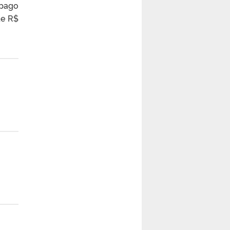
 pago
de R$