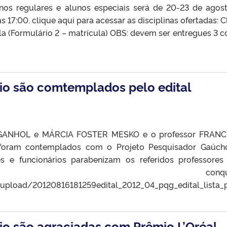
nos regulares e alunos especiais será de 20-23 de agos
 17:00. clique aqui para acessar as disciplinas ofertadas: C
la (Formulário 2 – matrícula) OBS: devem ser entregues 3 c
io são comtemplados pelo edital
AGANHOL e MÁRCIA FOSTER MESKO e o professor FRANC
ram contemplados com o Projeto Pesquisador Gaúcho
 e funcionários parabenizam os referidos professores
da conquista
br/upload/20120816181259edital_2012_04_pqg_edital_lista_
o são agraciadas com Prêmio L’Oréal