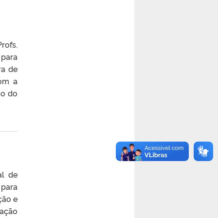
rofs.
 para
ra de
com a
co do
al de
 para
ção e
ração