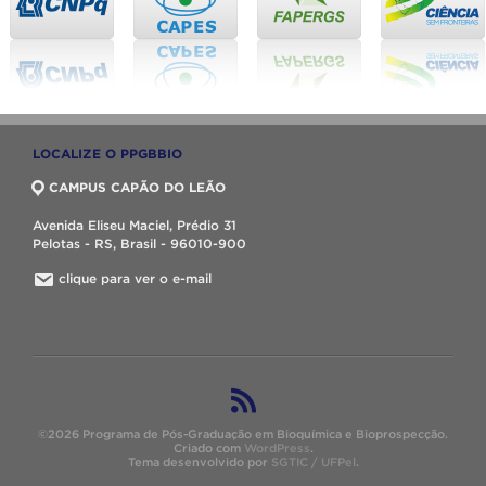
LOCALIZE O PPGBBIO
CAMPUS CAPÃO DO LEÃO
Avenida Eliseu Maciel, Prédio 31
Pelotas - RS, Brasil - 96010-900
clique para ver o e-mail
©2026 Programa de Pós-Graduação em Bioquímica e Bioprospecção.
Criado com
WordPress
.
Tema desenvolvido por
SGTIC / UFPel
.