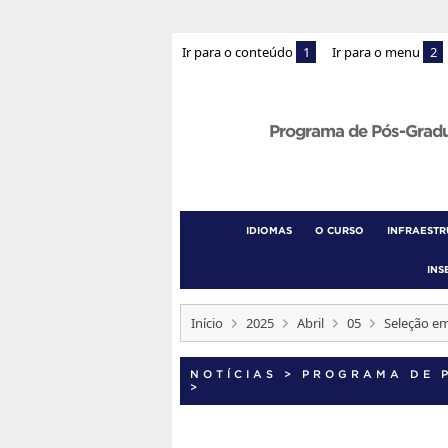
Ir para o conteúdo
1
Ir para o menu
2
Programa de Pós-Grad
IDIOMAS
O CURSO
INFRAEST
INS
Início
2025
Abril
05
Seleção e
NOTÍCIAS
>
PROGRAMA DE 
>