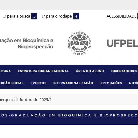
Ir para a busca
3
Ir para o rodapé
4
ACESSIBILIDADE
uação em Bioquímica e
Bioprospecção
RUTURA
ESTRUTURA ORGANIZACIONAL
ÁREA DO ALUNO
ORIENTADORES
ERÇÃO SOCIAL
EVENTOS
INTERNACIONALIZAÇÃO
PREMIAÇÕES
NOTÍ
mergencial doutorado 2025/1
PÓS-GRADUAÇÃO EM BIOQUIMICA E BIOPROSPEC