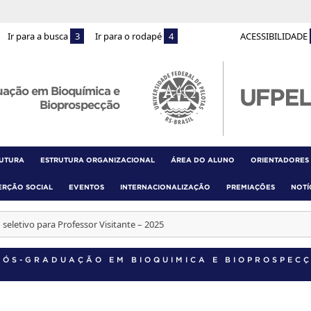
Ir para a busca
3
Ir para o rodapé
4
ACESSIBILIDADE
uação em Bioquímica e
Bioprospecção
RUTURA
ESTRUTURA ORGANIZACIONAL
ÁREA DO ALUNO
ORIENTADORES
ERÇÃO SOCIAL
EVENTOS
INTERNACIONALIZAÇÃO
PREMIAÇÕES
NOTÍ
 seletivo para Professor Visitante – 2025
PÓS-GRADUAÇÃO EM BIOQUIMICA E BIOPROSPEC