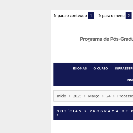
Ir para o conteúdo
1
Ir para o menu
2
Programa de Pós-Grad
IDIOMAS
O CURSO
INFRAEST
INS
Início
2025
Março
24
Processo
NOTÍCIAS
>
PROGRAMA DE 
>