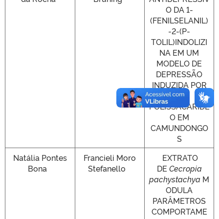
O DA 1-
(FENILSELANIL)
-2-(P-
TOLIL)INDOLIZI
NA EM UM
MODELO DE
DEPRESSÃO
INDUZIDA POR
LIPO-
POLISSACARÍDE
O EM
CAMUNDONGO
S
Natália Pontes
Francieli Moro
EXTRATO
Bona
Stefanello
DE
Cecropia
pachystachya
M
ODULA
PARÂMETROS
COMPORTAME