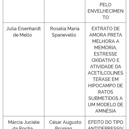
PELO
ENVELHECIMEN
TO
Julia Eisenhardt
Roselia Maria
EXTRATO DE
de Mello
Spanevello
AMORA PRETA
MELHORA A
MEMÓRIA,
ESTRESSE
OXIDATIVO E
ATIVIDADE DA
ACETILCOLINES
TERASE EM
HIPOCAMPO DE
RATOS
SUBMETIDOS A
UM MODELO DE
AMNÉSIA
Márcia Juciele
César Augusto
EFEITO DO TIPO
da Rocha
Brüning
ANTIDEPRESSIV