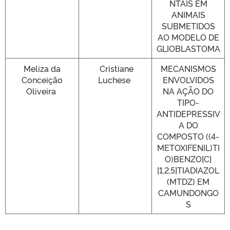
NTAIS EM
ANIMAIS
SUBMETIDOS
AO MODELO DE
GLIOBLASTOMA
Meliza da
Cristiane
MECANISMOS
Conceição
Luchese
ENVOLVIDOS
Oliveira
NA AÇÃO DO
TIPO-
ANTIDEPRESSIV
A DO
COMPOSTO ((4-
METOXIFENIL)TI
O)BENZO[C]
[1,2,5]TIADIAZOL
(MTDZ) EM
CAMUNDONGO
S