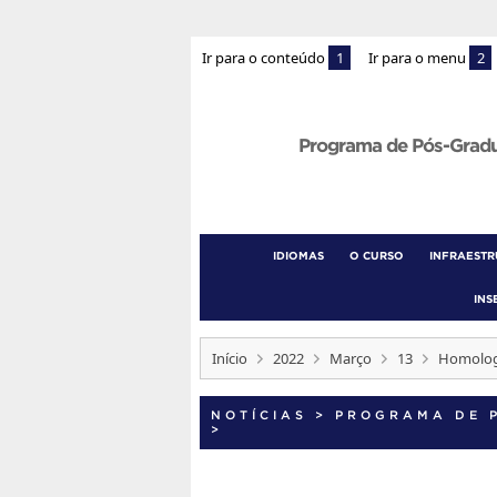
Ir para o conteúdo
1
Ir para o menu
2
Programa de Pós-Grad
IDIOMAS
O CURSO
INFRAEST
INS
Início
2022
Março
13
Homolog
NOTÍCIAS
>
PROGRAMA DE 
>