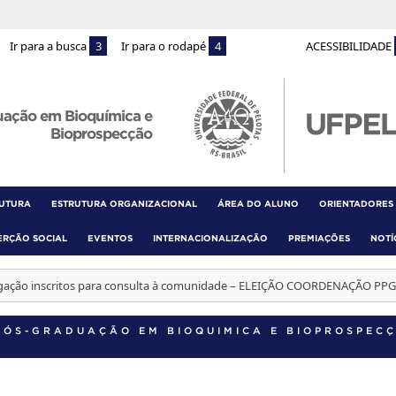
Ir para a busca
3
Ir para o rodapé
4
ACESSIBILIDADE
uação em Bioquímica e
Bioprospecção
RUTURA
ESTRUTURA ORGANIZACIONAL
ÁREA DO ALUNO
ORIENTADORES
ERÇÃO SOCIAL
EVENTOS
INTERNACIONALIZAÇÃO
PREMIAÇÕES
NOTÍ
ação inscritos para consulta à comunidade – ELEIÇÃO COORDENAÇÃO PPG
PÓS-GRADUAÇÃO EM BIOQUIMICA E BIOPROSPEC